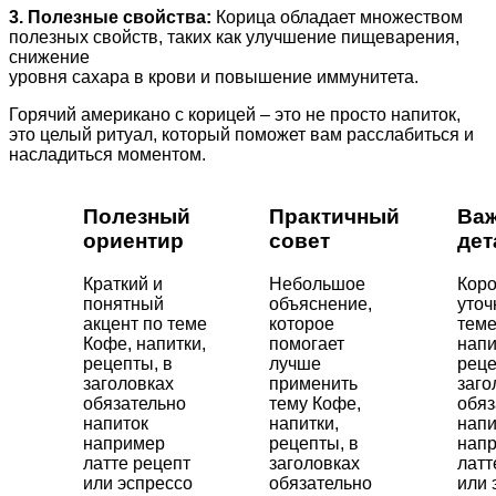
3. Полезные свойства:
Корица обладает множеством
полезных свойств, таких как улучшение пищеварения,
снижение
уровня сахара в крови и повышение иммунитета.
Горячий американо с корицей – это не просто напиток,
это целый ритуал, который поможет вам расслабиться и
насладиться моментом.
Полезный
Практичный
Ва
ориентир
совет
дет
Краткий и
Небольшое
Коро
понятный
объяснение,
уточ
акцент по теме
которое
теме
Кофе, напитки,
помогает
напи
рецепты, в
лучше
реце
заголовках
применить
заго
обязательно
тему Кофе,
обяз
напиток
напитки,
напи
например
рецепты, в
нап
латте рецепт
заголовках
латт
или эспрессо
обязательно
или 