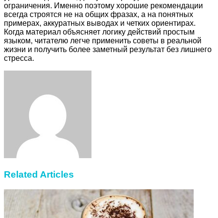
ограничения. Именно поэтому хорошие рекомендации
всегда строятся не на общих фразах, а на понятных
примерах, аккуратных выводах и четких ориентирах.
Когда материал объясняет логику действий простым
языком, читателю легче применить советы в реальной
жизни и получить более заметный результат без лишнего
стресса.
Facebook
Twitter
LinkedIn
Tumblr
Pinterest
Reddit
VKontakte
Odnoklassniki
Skype
WhatsApp
Telegram
Viber
Share
Print
via
Email
Related Articles