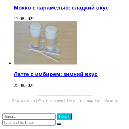
Мокко с карамелью: сладкий вкус
17.08.2025
Латте с имбирем: зимний вкус
25.08.2025
Facebook
Twitter
WhatsApp
Telegram
--------------------------------------
Карта сайта |
Фотогалерея |
Теги |
Sitemap.xml |
Разное
Close
Найти:
Close
Search