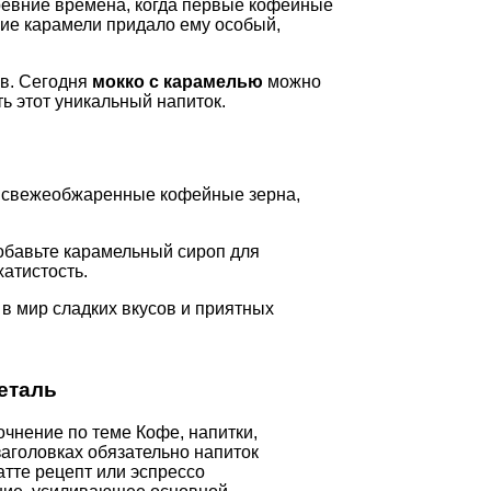
древние времена, когда первые кофейные
ие карамели придало ему особый,
ов. Сегодня
мокко с карамелью
можно
ь этот уникальный напиток.
ся свежеобжаренные кофейные зерна,
добавьте карамельный сироп для
атистость.
в мир сладких вкусов и приятных
еталь
очнение по теме Кофе, напитки,
заголовках обязательно напиток
тте рецепт или эспрессо