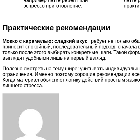
например латте рецепт или
латте 
эспрессо приготовление.
практи
Практические рекомендации
Мокко с карамелью: сладкий вкус
требует не только об
приносит спокойный, последовательный подход: сначала 
только после этого выбирать конкретные шаги. Такой фо
выглядят удобными лишь на первый взгляд.
Полезно смотреть на тему шире: учитывать индивидуальн
ограничения. Именно поэтому хорошие рекомендации всегд
Когда материал объясняет логику действий простым языко
лишнего стресса.
Facebook
Twitter
LinkedIn
Tumblr
Pinterest
Reddit
VKontakte
Odnoklassniki
Skype
WhatsApp
Telegram
Viber
Share
Print
via
Email