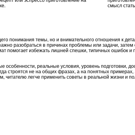
рецепт или эспрессо приготовление на
приготовле
ке.
смысл стать
щего понимания темы, но и внимательного отношения к дета
важно разобраться в причинах проблемы или задачи, затем
рмат помогает избежать лишней спешки, типичных ошибок и
ые особенности, реальные условия, уровень подготовки, д
а строятся не на общих фразах, а на понятных примерах, 
м, читателю легче применить советы в реальной жизни и по