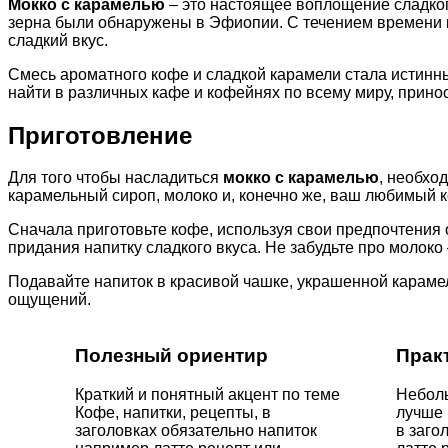
Мокко с карамелью
– это настоящее воплощение сладког
зерна были обнаружены в Эфиопии. С течением времени к
сладкий вкус.
Смесь ароматного кофе и сладкой карамели стала истин
найти в различных кафе и кофейнях по всему миру, принос
Приготовление
Для того чтобы насладиться
мокко с карамелью
, необхо
карамельный сироп, молоко и, конечно же, ваш любимый 
Сначала приготовьте кофе, используя свои предпочтения 
придания напитку сладкого вкуса. Не забудьте про молок
Подавайте напиток в красивой чашке, украшенной карамел
ощущений.
Полезный ориентир
Прак
Краткий и понятный акцент по теме
Неболь
Кофе, напитки, рецепты, в
лучше 
заголовках обязательно напиток
в заго