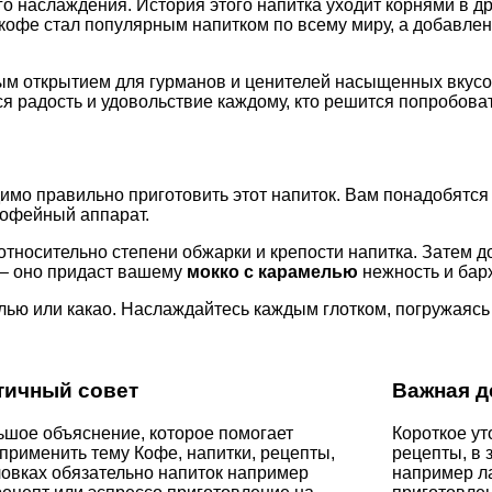
о наслаждения. История этого напитка уходит корнями в 
офе стал популярным напитком по всему миру, а добавлен
ным открытием для гурманов и ценителей насыщенных вкус
я радость и удовольствие каждому, кто решится попробоват
димо правильно приготовить этот напиток. Вам понадобят
кофейный аппарат.
относительно степени обжарки и крепости напитка. Затем 
о – оно придаст вашему
мокко с карамелью
нежность и барх
ью или какао. Наслаждайтесь каждым глотком, погружаясь 
тичный совет
Важная д
шое объяснение, которое помогает
Короткое ут
применить тему Кофе, напитки, рецепты,
рецепты, в 
ловках обязательно напиток например
например ла