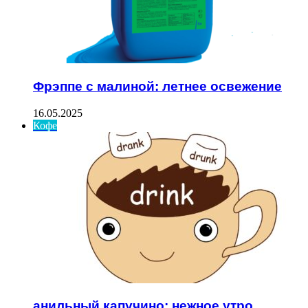
Фрэппе с малиной: летнее освежение
16.05.2025
Кофе
анильный капучино: нежное утро