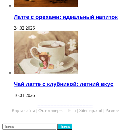
Латте с орехами: идеальный напиток
24.02.2026
Чай латте с клубникой: летний вкус
10.01.2026
Facebook
Twitter
WhatsApp
Telegram
--------------------------------------
Карта сайта |
Фотогалерея |
Теги |
Sitemap.xml |
Разное
Close
Найти: