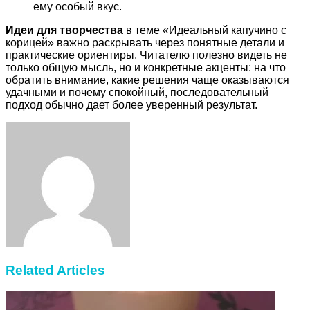
ему особый вкус.
Идеи для творчества
в теме «Идеальный капучино с
корицей» важно раскрывать через понятные детали и
практические ориентиры. Читателю полезно видеть не
только общую мысль, но и конкретные акценты: на что
обратить внимание, какие решения чаще оказываются
удачными и почему спокойный, последовательный
подход обычно дает более уверенный результат.
Facebook
Twitter
LinkedIn
Tumblr
Pinterest
Reddit
VKontakte
Odnoklassniki
Skype
WhatsApp
Telegram
Viber
Share
Print
via
Email
Related Articles