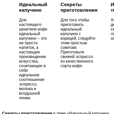
Идеальный
Секреты
И
капучино
приготовления
т
Для
Для того чтобы
Х
настоящего
приготовить
д
ценителя кофе
идеальный
с
идеальный
капучино с
ч
капучино – это
корицей, следуйте
о
не просто
этим простым
напиток, а
советам:
настоящее
Приготовьте
произведение
свежий эспрессо
искусства,
из качественного
сочетающее в
сорта кофе.
себе
идеальное
соотношение
эспрессо,
молока и
воздушной
пенки.
Секреты приготовления
в теме «Идеальный капучино